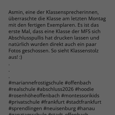
Asmin, eine der Klassensprecherinnen,
Name
PHPSESSID
überraschte die Klasse am letzten Montag
Anbieter
www.marianne-frostig-schule.de
mit den fertigen Exemplaren. Es ist das
erste Mal, dass eine Klasse der MFS sich
Laufzeit
Session
Abschlusspullis hat drucken lassen und
natürlich wurden direkt auch ein paar
Behält die Zustände des Benutzers bei
Zweck
Fotos geschossen. So sieht Klassenstolz
allen Seitenanfragen bei.
aus! :)
.
Name
cookie_optin
.
.
Anbieter
www.marianne-frostig-schule.de
#mariannefrostigschule #offenbach
#realschule #abschluss2026 #hoodie
Laufzeit
1 Monat
#rosenhöheoffenbach #montessorikids
Behält die Zustimmung des Benutzers
#privatschule #frankfurt #stadtfrankfurt
Zweck
zum Cookie Opt-In
#sprendlingen #neuisenburg #hanau
#ganztagsschule #stadt_offenbach