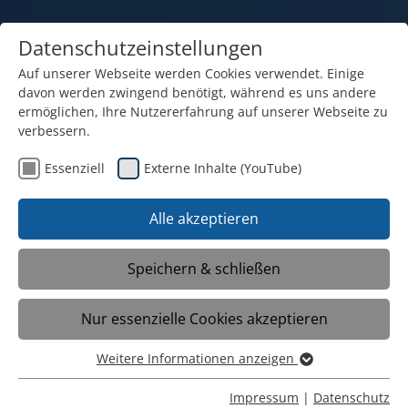
Datenschutzeinstellungen
Auf unserer Webseite werden Cookies verwendet. Einige
davon werden zwingend benötigt, während es uns andere
ermöglichen, Ihre Nutzererfahrung auf unserer Webseite zu
verbessern.
Essenziell
Externe Inhalte (YouTube)
10.11.2025
AK '26 – Wenn Vorfreude
Alle akzeptieren
tragbar wird.
Speichern & schließen
Die 10. Realschulklasse kann es kaum
Nur essenzielle Cookies akzeptieren
abwarten, im Sommer 2026 ihren
Abschluss zu machen. Aus lauter
Weitere Informationen anzeigen
Vorfreude designte die Klasse völlig
Essenziell
eigenständig einen Abschluss-Hoodie und
Essenzielle Cookies werden für grundlegende Funktionen
Impressum
|
Datenschutz