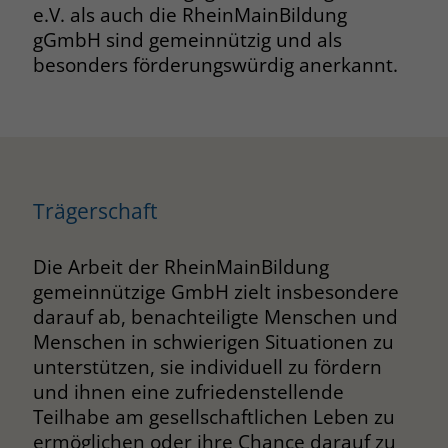
e.V. als auch die RheinMainBildung
gGmbH sind gemeinnützig und als
Name
PHPSESSID
besonders förderungswürdig anerkannt.
Anbieter
www.marianne-frostig-schule.de
Laufzeit
Session
Behält die Zustände des Benutzers bei
Zweck
allen Seitenanfragen bei.
Trägerschaft
Die Arbeit der RheinMainBildung
Name
cookie_optin
gemeinnützige GmbH zielt insbesondere
Anbieter
www.marianne-frostig-schule.de
darauf ab, benachteiligte Menschen und
Menschen in schwierigen Situationen zu
Laufzeit
1 Monat
unterstützen, sie individuell zu fördern
und ihnen eine zufriedenstellende
Behält die Zustimmung des Benutzers
Zweck
Teilhabe am gesellschaftlichen Leben zu
zum Cookie Opt-In
ermöglichen oder ihre Chance darauf zu