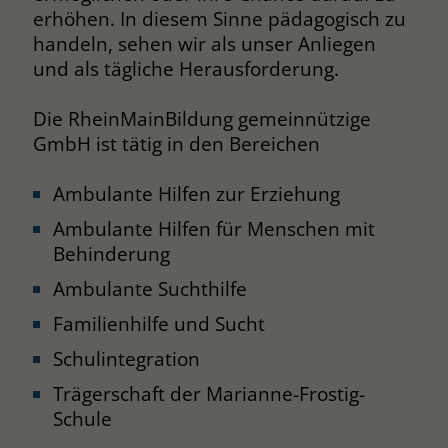
erhöhen. In diesem Sinne pädagogisch zu
Name
__cf_bm
handeln, sehen wir als unser Anliegen
und als tägliche Herausforderung.
Anbieter
.fonts.net
Die RheinMainBildung gemeinnützige
Laufzeit
30 Minuten
GmbH ist tätig in den Bereichen
This cookie, set by Cloudflare, is used to
Zweck
support Cloudflare Bot Management.
Ambulante Hilfen zur Erziehung
Ambulante Hilfen für Menschen mit
Name
JSessionID
Behinderung
Ambulante Suchthilfe
Anbieter
jobs.stiftung-liebenau.de
Familienhilfe und Sucht
Laufzeit
Session
Schulintegration
Behält die Zustände des Benutzers bei
Zweck
Trägerschaft der Marianne-Frostig-
allen Seitenanfragen bei.
Schule