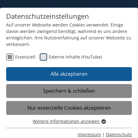
Datenschutzeinstellungen
Auf unserer Webseite werden Cookies verwendet. Einige
davon werden zwingend benötigt, während es uns andere
ermöglichen, Ihre Nutzererfahrung auf unserer Webseite zu
verbessern.
Essenziell
Externe Inhalte (YouTube)
Alle akzeptieren
Speichern & schließen
Geschichte und Entstehung
Nur essenzielle Cookies akzeptieren
Weitere Informationen anzeigen
Gründung und Gründer
Essenziell
Essenzielle Cookies werden für grundlegende Funktionen
Impressum
|
Datenschutz