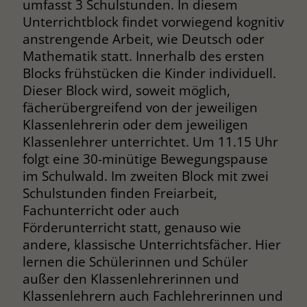
umfasst 3 Schulstunden. In diesem
Unterrichtblock findet vorwiegend kognitiv
Name
__cf_bm
anstrengende Arbeit, wie Deutsch oder
Anbieter
.fonts.net
Mathematik statt. Innerhalb des ersten
Blocks frühstücken die Kinder individuell.
Laufzeit
30 Minuten
Dieser Block wird, soweit möglich,
fächerübergreifend von der jeweiligen
This cookie, set by Cloudflare, is used to
Zweck
Klassenlehrerin oder dem jeweiligen
support Cloudflare Bot Management.
Klassenlehrer unterrichtet. Um 11.15 Uhr
folgt eine 30-minütige Bewegungspause
Name
JSessionID
im Schulwald. Im zweiten Block mit zwei
Schulstunden finden Freiarbeit,
Anbieter
jobs.stiftung-liebenau.de
Fachunterricht oder auch
Förderunterricht statt, genauso wie
Laufzeit
Session
andere, klassische Unterrichtsfächer. Hier
Behält die Zustände des Benutzers bei
lernen die Schülerinnen und Schüler
Zweck
allen Seitenanfragen bei.
außer den Klassenlehrerinnen und
Klassenlehrern auch Fachlehrerinnen und