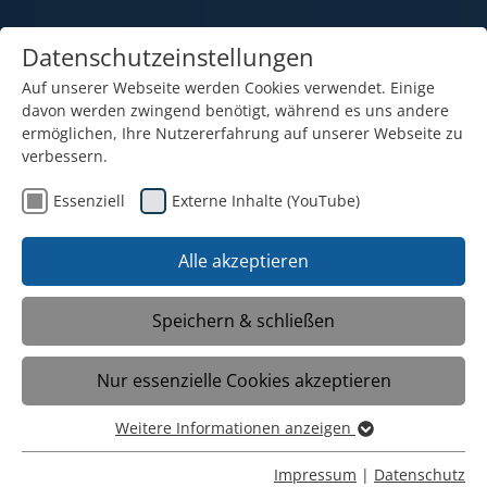
Datenschutzeinstellungen
Auf unserer Webseite werden Cookies verwendet. Einige
davon werden zwingend benötigt, während es uns andere
ermöglichen, Ihre Nutzererfahrung auf unserer Webseite zu
verbessern.
Essenziell
Externe Inhalte (YouTube)
Alle akzeptieren
Speichern & schließen
Unsere Grundschule
Nur essenzielle Cookies akzeptieren
Weitere Informationen anzeigen
Die Eingangsstufe ermöglicht Kindern
Essenziell
einen zweijährigen Einstieg in die erste
Essenzielle Cookies werden für grundlegende Funktionen
Impressum
|
Datenschutz