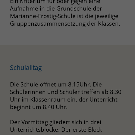
Ein Kriterium für oder gegen eine
Aufnahme in die Grundschule der
Name
PHPSESSID
Marianne-Frostig-Schule ist die jeweilige
Gruppenzusammensetzung der Klassen.
Anbieter
www.marianne-frostig-schule.de
Laufzeit
Session
Behält die Zustände des Benutzers bei
Zweck
allen Seitenanfragen bei.
Schulalltag
Name
cookie_optin
Die Schule öffnet um 8.15Uhr. Die
Schülerinnen und Schüler treffen ab 8.30
Anbieter
www.marianne-frostig-schule.de
Uhr im Klassenraum ein, der Unterricht
Laufzeit
1 Monat
beginnt um 8.40 Uhr.
Behält die Zustimmung des Benutzers
Der Vormittag gliedert sich in drei
Zweck
zum Cookie Opt-In
Unterrichtsblöcke. Der erste Block