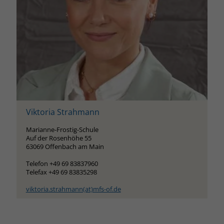
Name
__cf_bm
Anbieter
.fonts.net
Laufzeit
30 Minuten
This cookie, set by Cloudflare, is used to
Zweck
support Cloudflare Bot Management.
Viktoria Strahmann
Name
JSessionID
Marianne-Frostig-Schule
Auf der Rosenhöhe 55
Anbieter
jobs.stiftung-liebenau.de
63069 Offenbach am Main
Telefon +49 69 83837960
Laufzeit
Session
Telefax +49 69 83835298
Behält die Zustände des Benutzers bei
viktoria.strahmann(at)mfs-of.de
Zweck
allen Seitenanfragen bei.