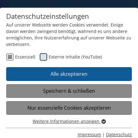
Datenschutzeinstellungen
Auf unserer Webseite werden Cookies verwendet. Einige
davon werden zwingend benötigt, während es uns andere
ermöglichen, Ihre Nutzererfahrung auf unserer Webseite zu
verbessern.
Essenziell
Externe Inhalte (YouTube)
Alle akzeptieren
Speichern & schließen
Ansprechpartner
Nur essenzielle Cookies akzeptieren
Weitere Informationen anzeigen
Schulleitung
Essenziell
Essenzielle Cookies werden für grundlegende Funktionen
Impressum
|
Datenschutz