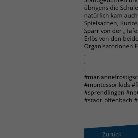
übrigens die Schüle
natürlich kam auch
Spielsachen, Kurio
Sparr von der „Taf
Erlös von den bei
Organisatorinnen F
.
.
.
#mariannefrostigs
#montessorikids #f
#sprendlingen #ne
#stadt_offenbach 
Zurück