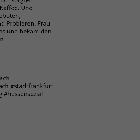
 Kaffee. Und
geboten,
nd Probieren. Frau
 uns und bekam den
en
bach
ach #stadtfrankfurt
 #hessensozial