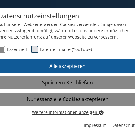
Datenschutzeinstellungen
Auf unserer Webseite werden Cookies verwendet. Einige davon
werden zwingend benötigt, während es uns andere ermöglichen,
Ihre Nutzererfahrung auf unserer Webseite zu verbessern.
e im Überblick
Über uns
Aktuelle I
Essenziell
Externe Inhalte (YouTube)
Alle akzeptieren
Speichern & schließen
zählt! Und der Spaß davor – der S
Nur essenzielle Cookies akzeptieren
Weitere Informationen anzeigen
Essenziell
m Motto: “Stöbern, entdecken, genießen – und hel
Essenzielle Cookies werden für grundlegende Funktionen der
Impressum
|
Datenschut
flohmarkt eine Spendensumme von 900 Euro für di
Webseite benötigt. Dadurch ist gewährleistet, dass die Webseite