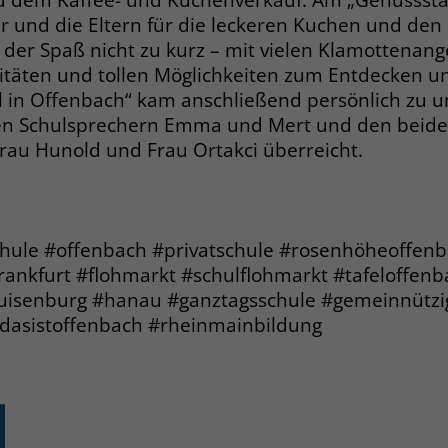
r und die Eltern für die leckeren Kuchen und den
Name
PHPSESSID
 der Spaß nicht zu kurz – mit vielen Klamottenan
Anbieter
www.marianne-frostig-schule.de
sitäten und tollen Möglichkeiten zum Entdecken u
el in Offenbach“ kam anschließend persönlich zu
Laufzeit
Session
den Schulsprechern Emma und Mert und den beid
rau Hunold und Frau Ortakci überreicht.
Behält die Zustände des Benutzers bei allen
Zweck
Seitenanfragen bei.
Name
cookie_optin
chule #offenbach #privatschule #rosenhöheoffen
rankfurt #flohmarkt #schulflohmarkt #tafeloffenb
Anbieter
www.marianne-frostig-schule.de
uisenburg #hanau #ganztagsschule #gemeinnützig
#dasistoffenbach #rheinmainbildung
Laufzeit
1 Monat
Behält die Zustimmung des Benutzers zum
Zweck
Cookie Opt-In