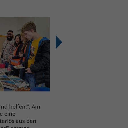
und helfen!“. Am
e eine
terlös aus den
nd“ sorgten