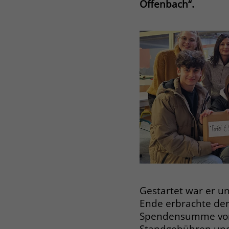
Offenbach“.
Gestartet war er u
Ende erbrachte der
Spendensumme von 9
Standgebühren und