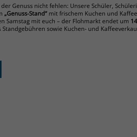
 der Genuss nicht fehlen: Unsere Schüler, Schüle
Name
PHPSESSID
am
„Genuss-Stand“
mit frischem Kuchen und Kaffee
en Samstag mit euch – der Flohmarkt endet um
14
Anbieter
www.marianne-frostig-schule.de
s Standgebühren sowie Kuchen‑ und Kaffeeverkau
Laufzeit
Session
Behält die Zustände des Benutzers bei allen
Zweck
Seitenanfragen bei.
Name
cookie_optin
Anbieter
www.marianne-frostig-schule.de
Laufzeit
1 Monat
Behält die Zustimmung des Benutzers zum
Zweck
Cookie Opt-In