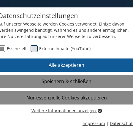
Datenschutzeinstellungen
Auf unserer Webseite werden Cookies verwendet. Einige davon
werden zwingend benötigt, während es uns andere ermöglichen,
Ihre Nutzererfahrung auf unserer Webseite zu verbessern.
e im Überblick
Über uns
Aktuelle I
Essenziell
Externe Inhalte (YouTube)
Alle akzeptieren
Speichern & schließen
00 Uhr: Der große MFS Schulflohma
Nur essenzielle Cookies akzeptieren
g ist es wieder so weit: Unser großer Schulflohm
Weitere Informationen anzeigen
Essenziell
hule findet statt – mit Kleidung, Spielsachen, be
Essenzielle Cookies werden für grundlegende Funktionen der
Impressum
|
Datenschut
elen kleinen Schätzen zum Stöbern.
Webseite benötigt. Dadurch ist gewährleistet, dass die Webseite