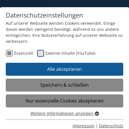
Datenschutzeinstellungen
Auf unserer Webseite werden Cookies verwendet. Einige
davon werden zwingend benötigt, während es uns andere
ermöglichen, Ihre Nutzererfahrung auf unserer Webseite zu
verbessern.
Essenziell
Externe Inhalte (YouTube)
09.03.2026
Kinder brauchen Wurzeln
Alle akzeptieren
und Flügel. Deshalb suchen
wir Sie.
Speichern & schließen
Nur essenzielle Cookies akzeptieren
Derzeit lernen bei uns 130 Schülerinnen
und Schüler in Kleinklassen, von der
Weitere Informationen anzeigen
Essenziell
Eingangsstufe bis zum
Essenzielle Cookies werden für grundlegende Funktionen
Impressum
|
Datenschutz
Realschulabschluss. Für unser