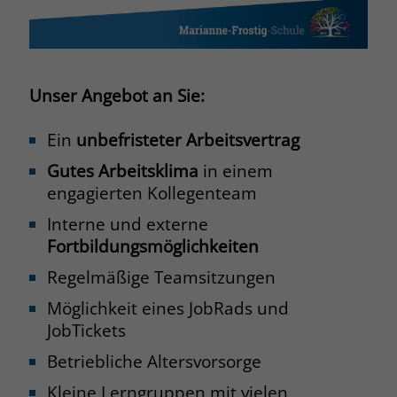
Name
PHPSESSID
Anbieter
www.marianne-frostig-schule.de
Unser Angebot an Sie:
Laufzeit
Session
Ein
unbefristeter Arbeitsvertrag
Behält die Zustände des Benutzers bei
Zweck
Gutes Arbeitsklima
in einem
allen Seitenanfragen bei.
engagierten Kollegenteam
Interne und externe
Name
cookie_optin
Fortbildungsmöglichkeiten
Anbieter
www.marianne-frostig-schule.de
Regelmäßige Teamsitzungen
Möglichkeit eines JobRads und
Laufzeit
1 Monat
JobTickets
Behält die Zustimmung des Benutzers
Zweck
Betriebliche Altersvorsorge
zum Cookie Opt-In
Kleine Lerngruppen mit vielen