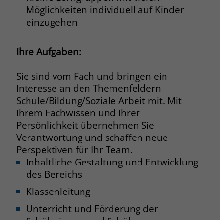
Möglichkeiten individuell auf Kinder
Name
__cf_bm
einzugehen
Anbieter
.fonts.net
Ihre Aufgaben:
Laufzeit
30 Minuten
Sie sind vom Fach und bringen ein
This cookie, set by Cloudflare, is used to
Zweck
Interesse an den Themenfeldern
support Cloudflare Bot Management.
Schule/Bildung/Soziale Arbeit mit. Mit
Ihrem Fachwissen und Ihrer
Name
JSessionID
Persönlichkeit übernehmen Sie
Verantwortung und schaffen neue
Anbieter
jobs.stiftung-liebenau.de
Perspektiven für Ihr Team.
Inhaltliche Gestaltung und Entwicklung
Laufzeit
Session
des Bereichs
Behält die Zustände des Benutzers bei
Zweck
Klassenleitung
allen Seitenanfragen bei.
Unterricht und Förderung der