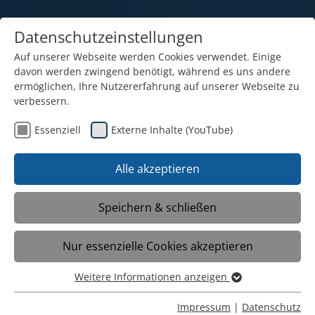
Datenschutzeinstellungen
Auf unserer Webseite werden Cookies verwendet. Einige
davon werden zwingend benötigt, während es uns andere
ermöglichen, Ihre Nutzererfahrung auf unserer Webseite zu
verbessern.
Essenziell
Externe Inhalte (YouTube)
16.02.2026
Neue FR Reportage zeigt die
Alle akzeptieren
Stärken der KPS – jetzt online
lesen!
Speichern & schließen
Nur essenzielle Cookies akzeptieren
Heute bringt die Printausgabe der
Frankfurter Rundschau einen langen
Weitere Informationen anzeigen
Essenziell
Bericht über das Konzept unserer
Essenzielle Cookies werden für grundlegende Funktionen
Impressum
|
Datenschutz
Schwesterschule, der Karl-Popper-Schule