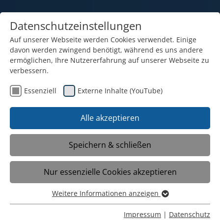
Datenschutzeinstellungen
Auf unserer Webseite werden Cookies verwendet. Einige
davon werden zwingend benötigt, während es uns andere
ermöglichen, Ihre Nutzererfahrung auf unserer Webseite zu
verbessern.
Essenziell
Externe Inhalte (YouTube)
19.05.2026
Noch knapp 2 Wochen!
Alle akzeptieren
Unser großer MFS
Schulflohmarkt steht vor der
Speichern & schließen
Tür!
Nur essenzielle Cookies akzeptieren
Weitere Informationen anzeigen
Am 30. Mai ab 10 Uhr ist es wieder so
Essenziell
weit: Unser großer Schulflohmarkt 2026
Essenzielle Cookies werden für grundlegende Funktionen
Impressum
|
Datenschutz