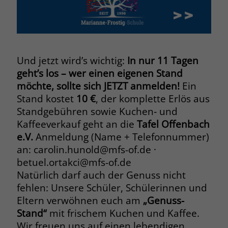
Name
PHPSESSID
Anbieter
www.marianne-frostig-schule.de
Und jetzt wird’s wichtig:
In nur 11 Tagen
Laufzeit
Session
geht’s los – wer einen eigenen Stand
möchte, sollte sich JETZT anmelden!
Ein
Behält die Zustände des Benutzers bei
Zweck
Stand kostet
10 €
, der komplette Erlös aus
allen Seitenanfragen bei.
Standgebühren sowie Kuchen‑ und
Kaffeeverkauf geht an die
Tafel Offenbach
Name
cookie_optin
e.V.
Anmeldung (Name + Telefonnummer)
an: carolin.hunold@mfs-of.de ·
Anbieter
www.marianne-frostig-schule.de
betuel.ortakci@mfs-of.de
Natürlich darf auch der Genuss nicht
Laufzeit
1 Monat
fehlen: Unsere Schüler, Schülerinnen und
Eltern verwöhnen euch am
„Genuss-
Behält die Zustimmung des Benutzers
Zweck
zum Cookie Opt-In
Stand“
mit frischem Kuchen und Kaffee.
Wir freuen uns auf einen lebendigen