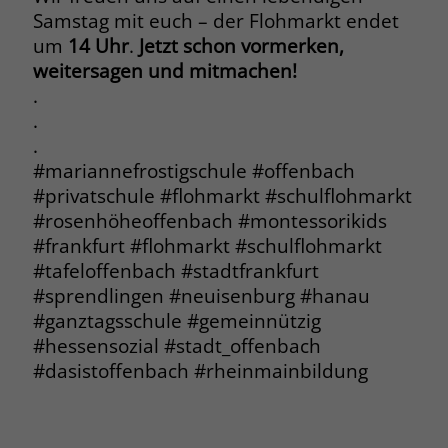
Samstag mit euch – der Flohmarkt endet
Name
__cf_bm
um
14 Uhr
.
Jetzt schon vormerken,
weitersagen und mitmachen!
Anbieter
.fonts.net
.
Laufzeit
30 Minuten
.
.
This cookie, set by Cloudflare, is used to
#mariannefrostigschule #offenbach
Zweck
support Cloudflare Bot Management.
#privatschule #flohmarkt #schulflohmarkt
#rosenhöheoffenbach #montessorikids
#frankfurt #flohmarkt #schulflohmarkt
Name
JSessionID
#tafeloffenbach #stadtfrankfurt
Anbieter
jobs.stiftung-liebenau.de
#sprendlingen #neuisenburg #hanau
#ganztagsschule #gemeinnützig
Laufzeit
Session
#hessensozial #stadt_offenbach
#dasistoffenbach #rheinmainbildung
Behält die Zustände des Benutzers bei
Zweck
allen Seitenanfragen bei.