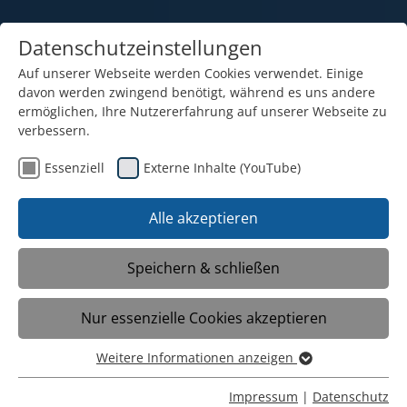
Datenschutzeinstellungen
Auf unserer Webseite werden Cookies verwendet. Einige
davon werden zwingend benötigt, während es uns andere
ermöglichen, Ihre Nutzererfahrung auf unserer Webseite zu
verbessern.
Essenziell
Externe Inhalte (YouTube)
16.01.2025
Spannende Themen mit
Alle akzeptieren
fantastischen Ergebnissen!
Speichern & schließen
Ein kurzer Rückblick ins letzte Jahr: Schon
Nur essenzielle Cookies akzeptieren
im November fanden an der Marianne-
Frostig-Schule die Präsentationsprüfungen
Weitere Informationen anzeigen
der 10. Realschulklasse statt. Die
Essenziell
Ergebnisse waren beeindruckend.
Essenzielle Cookies werden für grundlegende Funktionen
Impressum
|
Datenschutz