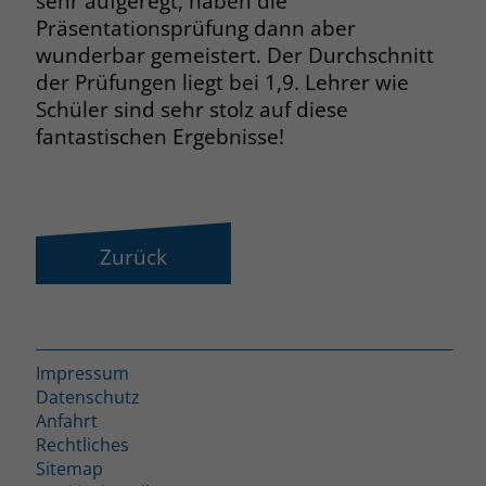
sehr aufgeregt, haben die
Präsentationsprüfung dann aber
Name
__cf_bm
wunderbar gemeistert. Der Durchschnitt
der Prüfungen liegt bei 1,9. Lehrer wie
Anbieter
.fonts.net
Schüler sind sehr stolz auf diese
Laufzeit
30 Minuten
fantastischen Ergebnisse!
This cookie, set by Cloudflare, is used to
Zweck
support Cloudflare Bot Management.
Zurück
Name
JSessionID
Anbieter
jobs.stiftung-liebenau.de
Laufzeit
Session
Impressum
Datenschutz
Behält die Zustände des Benutzers bei
Zweck
Anfahrt
allen Seitenanfragen bei.
Rechtliches
Sitemap