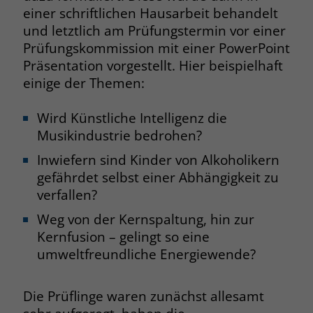
einer schriftlichen Hausarbeit behandelt
und letztlich am Prüfungstermin vor einer
Name
PHPSESSID
Prüfungskommission mit einer PowerPoint
Präsentation vorgestellt. Hier beispielhaft
Anbieter
www.marianne-frostig-schule.de
einige der Themen:
Laufzeit
Session
Wird Künstliche Intelligenz die
Behält die Zustände des Benutzers bei
Zweck
Musikindustrie bedrohen?
allen Seitenanfragen bei.
Inwiefern sind Kinder von Alkoholikern
gefährdet selbst einer Abhängigkeit zu
Name
cookie_optin
verfallen?
Anbieter
www.marianne-frostig-schule.de
Weg von der Kernspaltung, hin zur
Kernfusion – gelingt so eine
Laufzeit
1 Monat
umweltfreundliche Energiewende?
Behält die Zustimmung des Benutzers
Zweck
zum Cookie Opt-In
Die Prüflinge waren zunächst allesamt