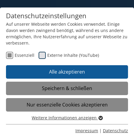
Datenschutzeinstellungen
Auf unserer Webseite werden Cookies verwendet. Einige
davon werden zwingend benötigt, während es uns andere
ermöglichen, Ihre Nutzererfahrung auf unserer Webseite zu
verbessern.
Essenziell
Externe Inhalte (YouTube)
15.05.2026
UPGRADE-DAY an der MFS! //
Alle akzeptieren
Am 06.05. haben Schüler*innen und
Speichern & schließen
Eltern der 7. Klasse gemeinsam
angepackt, um ihre Klassenräume zu
Nur essenzielle Cookies akzeptieren
verschönern.
Weitere Informationen anzeigen
Essenziell
Essenzielle Cookies werden für grundlegende Funktionen
Impressum
|
Datenschutz