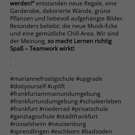
werden!“
entstanden neue Regale, eine
Garderobe, dekorierte Wände, grüne
Name
PHPSESSID
Pflanzen und liebevoll aufgehängte Bilder.
Besonders beliebt: die neue Musik‑Ecke
Anbieter
www.marianne-frostig-schule.de
und eine gemütliche Chill‑Area. Wir sind
der Meinung,
so macht Lernen richtig
Laufzeit
Session
Spaß – Teamwork wirkt!
Behält die Zustände des Benutzers bei
.
Zweck
allen Seitenanfragen bei.
.
.
#mariannefrostigschule #upgrade
Name
cookie_optin
#doityourself #uplift
Anbieter
www.marianne-frostig-schule.de
#frankfurtammainundumgebung
#frankfurtundumgebung #schuleerleben
Laufzeit
1 Monat
#frankfurt #niederrad #privatschule
#ganztagsschule #stadtfrankfurt
Behält die Zustimmung des Benutzers
Zweck
#rüsselsheim #neuisenburg
zum Cookie Opt-In
#sprendlingen #eschborn #badsoden