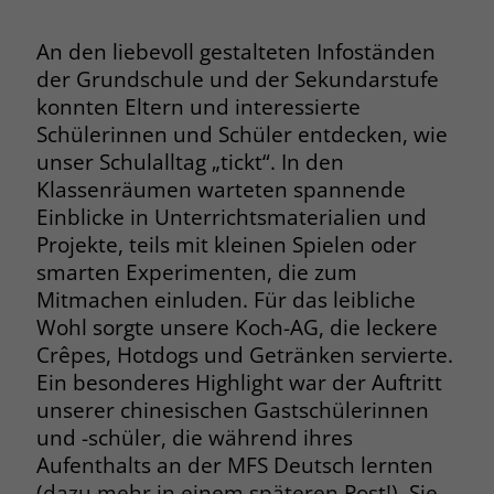
An den liebevoll gestalteten Infoständen
Name
PHPSESSID
der Grundschule und der Sekundarstufe
Anbieter
www.marianne-frostig-schule.de
konnten Eltern und interessierte
Schülerinnen und Schüler entdecken, wie
Laufzeit
Session
unser Schulalltag „tickt“. In den
Klassenräumen warteten spannende
Behält die Zustände des Benutzers bei
Zweck
Einblicke in Unterrichtsmaterialien und
allen Seitenanfragen bei.
Projekte, teils mit kleinen Spielen oder
smarten Experimenten, die zum
Name
cookie_optin
Mitmachen einluden. Für das leibliche
Wohl sorgte unsere Koch-AG, die leckere
Anbieter
www.marianne-frostig-schule.de
Crêpes, Hotdogs und Getränken servierte.
Ein besonderes Highlight war der Auftritt
Laufzeit
1 Monat
unserer chinesischen Gastschülerinnen
Behält die Zustimmung des Benutzers
und -schüler, die während ihres
Zweck
zum Cookie Opt-In
Aufenthalts an der MFS Deutsch lernten
(dazu mehr in einem späteren Post!). Sie