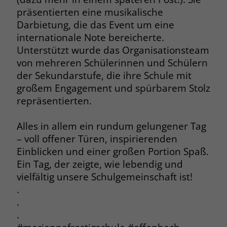
präsentierten eine musikalische
Name
__cf_bm
Darbietung, die das Event um eine
internationale Note bereicherte.
Anbieter
.fonts.net
Unterstützt wurde das Organisationsteam
Laufzeit
30 Minuten
von mehreren Schülerinnen und Schülern
der Sekundarstufe, die ihre Schule mit
This cookie, set by Cloudflare, is used to
großem Engagement und spürbarem Stolz
Zweck
support Cloudflare Bot Management.
repräsentierten.
Alles in allem ein rundum gelungener Tag
Name
JSessionID
– voll offener Türen, inspirierenden
Anbieter
jobs.stiftung-liebenau.de
Einblicken und einer großen Portion Spaß.
Ein Tag, der zeigte, wie lebendig und
Laufzeit
Session
vielfältig unsere Schulgemeinschaft ist!
.
Behält die Zustände des Benutzers bei
Zweck
.
allen Seitenanfragen bei.
.