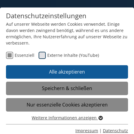
Datenschutzeinstellungen
Auf unserer Webseite werden Cookies verwendet. Einige
davon werden zwingend benötigt, während es uns andere
ermöglichen, Ihre Nutzererfahrung auf unserer Webseite zu
verbessern.
Essenziell
Externe Inhalte (YouTube)
06.02.2026
Von Crêpes bis Klangkunst –
Alle akzeptieren
Ein Tag, der verbindet.
Speichern & schließen
Bei unserem Tag der offenen Tür am
Nur essenzielle Cookies akzeptieren
31.01. herrschte eine wunderbar
neugierige Atmosphäre: Rund 50
Weitere Informationen anzeigen
interessierte Gäste nutzten die
Essenziell
Gelegenheit, unsere Schule ganz
Essenzielle Cookies werden für grundlegende Funktionen
Impressum
|
Datenschutz